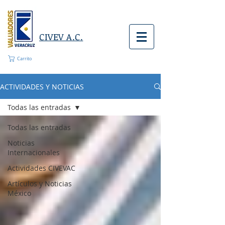
CIVEV A.C.
Carrito
ACTIVIDADES Y NOTICIAS
Todas las entradas
Todas las entradas
Noticias
Internacionales
Actividades CIVEVAC
Artículos y Noticias
México