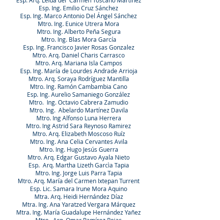
Esp. Arq. Leida del Carmen Toscano Martínez
Esp. Ing. Emilio Cruz Sánchez
Esp. Ing. Marco Antonio Del Ángel Sánchez
Mtro. Ing. Eunice Utrera Mora
Mtro. Ing. Alberto Peña Segura
Mtro. Ing. Blas Mora García
Esp. Ing. Francisco Javier Rosas Gonzalez
Mtro. Arq. Daniel Charis Carrasco
Mtro. Arq. Mariana Isla Campos
Esp. Ing. María de Lourdes Andrade Arrioja
Mtro. Arq. Soraya Rodríguez Mantilla
Mtro. Ing. Ramón Cambambia Cano
Esp. Ing. Aurelio Samaniego González
Mtro. Ing. Octavio Cabrera Zamudio
Mtro. Ing. Abelardo Martínez Davila
Mtro. Ing Alfonso Luna Herrera
Mtro. Ing Astrid Sara Reynoso Ramirez
Mtro. Arq. Elizabeth Moscoso Ruíz
Mtro. Ing. Ana Celia Cervantes Avila
Mtro. Ing. Hugo Jesús Guerra
Mtro. Arq. Edgar Gustavo Ayala Nieto
Esp. Arq. Martha Lizeth Garcìa Tapia
Mtro. Ing. Jorge Luis Parra Tapia
Mtro. Arq. María del Carmen Ixtepan Turrent
Esp. Lic. Samara Irune Mora Aquino
Mtra. Arq. Heidi Hernández Díaz
Mtra. Ing. Ana Yaratzed Vergara Márquez
Mtra. Ing. María Guadalupe Hernández Yañez