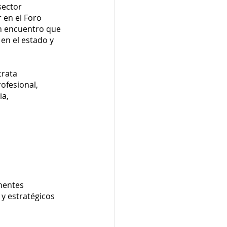
sector 
 en el Foro 
n encuentro que 
 en el estado y 
rata 
ofesional, 
a, 
nentes 
y estratégicos 