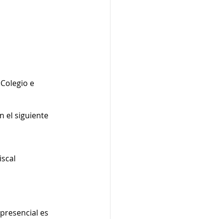
olegio e 
 el siguiente 
scal 
presencial es 