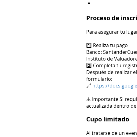
Proceso de inscr
Para asegurar tu lug
1️⃣ Realiza tu pago
Banco: SantanderCuen
Instituto de Valuador
2️⃣ Completa tu regist
Después de realizar el
formulario:
🔗 
https://docs.googl
⚠️ Importante:Si requi
actualizada dentro de
Cupo limitado
Al tratarse de un eve