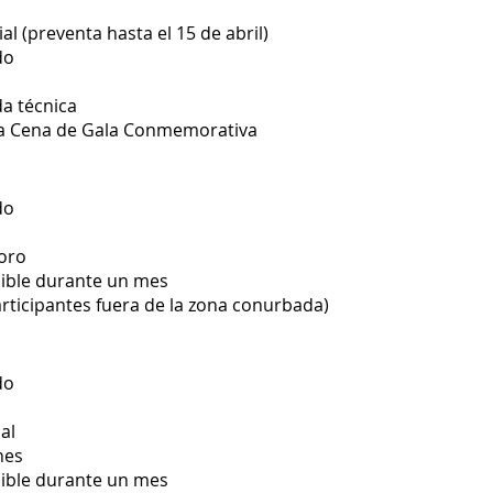
l (preventa hasta el 15 de abril)
do
da técnica
 la Cena de Gala Conmemorativa
do
foro
ible durante un mes
articipantes fuera de la zona conurbada)
do
al
nes
ible durante un mes