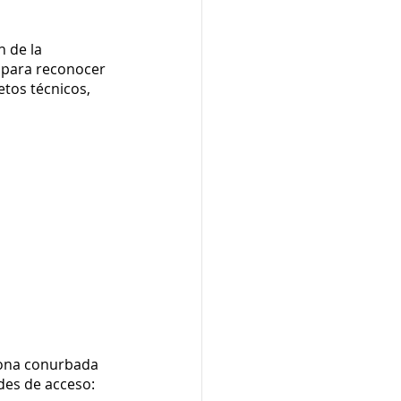
 de la 
 para reconocer 
etos técnicos, 
 zona conurbada 
des de acceso: