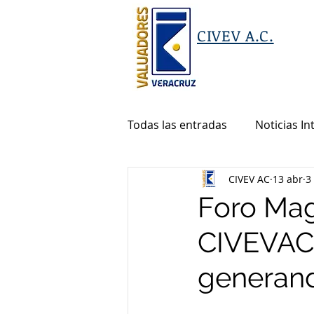
CIVEV A.C.
Todas las entradas
Noticias In
CIVEV AC
13 abr
3
Foro Mag
CIVEVAC 
generand