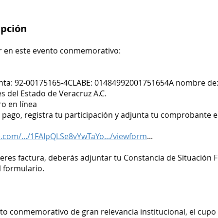
ipción
ar en este evento conmemorativo:
ta: 92-00175165-4CLABE: 01484992001751654A nombre de:C
es del Estado de Veracruz A.C.
ro en línea
 pago, registra tu participación y adjunta tu comprobante en
e.com/.../1FAIpQLSe8vYwTaYo.../viewform
...
eres factura, deberás adjuntar tu Constancia de Situación Fi
l formulario.
nto conmemorativo de gran relevancia institucional, el cupo 