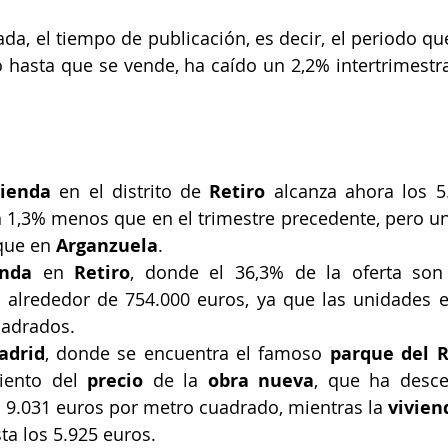
ada, el tiempo de publicación, es decir, el periodo qu
hasta que se vende, ha caído un 2,2% intertrimestral,
vienda
 en el distrito de 
Retiro
 alcanza ahora los 5
 1,3% menos que en el trimestre precedente, pero u
que en 
Arganzuela
.
enda
 en 
Retiro
, donde el 36,3% de la oferta son
a alrededor de 754.000 euros, ya que las unidades 
uadrados.
adrid
, donde se encuentra el famoso 
parque del R
iento del 
precio
 de la 
obra nueva
, que ha desc
os 9.031 euros por metro cuadrado, mientras la 
vivien
ta los 5.925 euros.