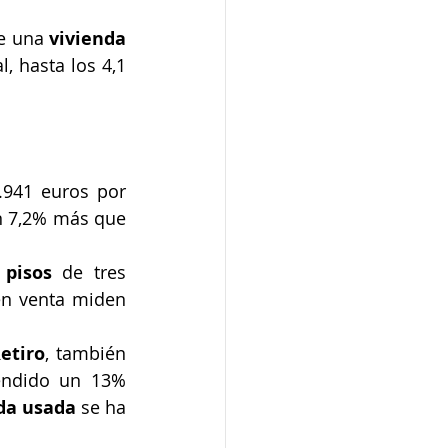
e una 
vivienda
 hasta los 4,1 
.941 euros por 
n 7,2% más que 
 
pisos
 de tres 
en venta miden 
etiro
, también 
endido un 13% 
da usada
 se ha 