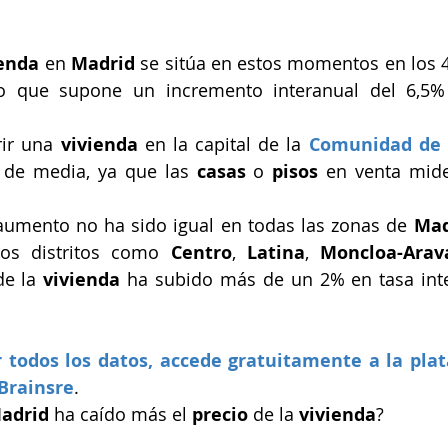
ienda
 en 
Madrid
 se sitúa en estos momentos en los 4
o que supone un incremento interanual del 6,5%
ir una 
vivienda
 en la capital de la 
Comunidad de 
 de media, ya que las 
casas
 o 
pisos
 en venta mid
aumento no ha sido igual en todas las zonas de 
Mad
os distritos como 
Centro
, 
Latina
, 
Moncloa-Arav
de la 
vivienda
 ha subido más de un 2% en tasa inter
r todos los datos, accede gratuitamente a la plat
 Brainsre
.
adrid
 ha caído más el 
precio
 de la 
vivienda
?