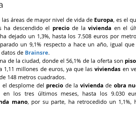
a
e las áreas de mayor nivel de vida de 
Europa
 ha descendido el 
precio
 de la 
vivienda
 en el úl
ha dejado un 1,3%, hasta los 7.508 euros por metro
sparado un 9,1% respecto a hace un año, igual que
 datos de 
Brainsre
.
a de la ciudad, donde el 56,1% de la oferta son 
pis
a 1,11 millones de euros, ya que las 
viviendas
 en ve
 de 148 metros cuadrados.
 el desplome del 
precio
 de la 
vivienda
 de 
obra nu
en los tres últimos meses, hasta los 9.030 eur
nda mano
, por su parte, ha retrocedido un 1,1%, h