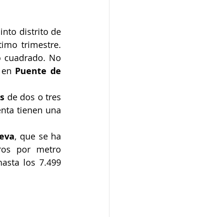
, es el quinto distrito de 
timo trimestre. 
 cuadrado. No 
 en 
Puente de 
os
 de dos o tres 
nta tienen una 
eva
, que se ha 
os por metro 
asta los 7.499 