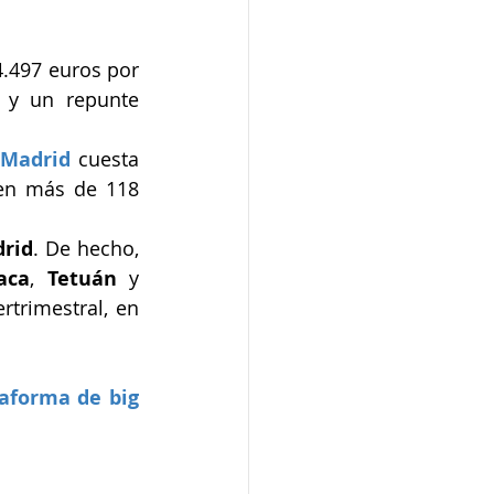
.497 euros por 
 y un repunte 
Madrid
 cuesta 
en más de 118 
rid
. De hecho, 
aca
, 
Tetuán
 y 
trimestral, en 
aforma de big 