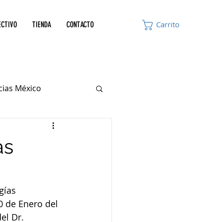
ECTIVO
TIENDA
CONTACTO
Carrito
icias México
as
gías 
0 de Enero del 
el Dr. 