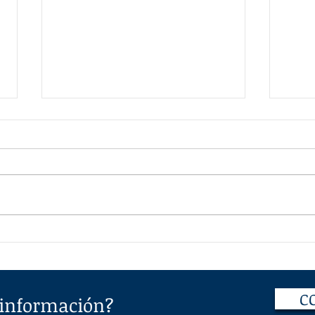
Segunda Resolución de
Efec
Modificaciones a la
Tasa
Resolución Miscelánea
en l
Fiscal para 2024:
en u
Implicaciones para los
C
 información?
Avalúos y su Relevancia en