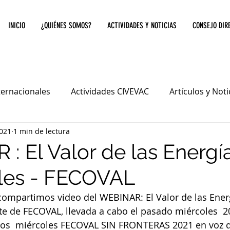
INICIO
¿QUIÉNES SOMOS?
ACTIVIDADES Y NOTICIAS
CONSEJO DIR
ternacionales
Actividades CIVEVAC
Artículos y Not
021
1 min de lectura
: El Valor de las Energí
les - FECOVAL
compartimos video del WEBINAR: El Valor de las Ener
e de FECOVAL, llevada a cabo el pasado miércoles  2
 los  miércoles FECOVAL SIN FRONTERAS 2021 en voz d