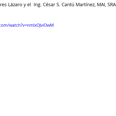
res Lázaro y el  Ing. César S. Cantú Martínez, MAI, SR
.com/watch?v=nmlxOJviOwM