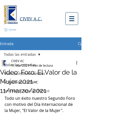
CIVEV A.C.
Carrito
Entrada
Todas las entradas
CIVEV AC
Todas las entradas
11 mar 2021
1 min de lectura
Video: Foro: El Valor de la
Noticias Internacionales
Mujer 2021 -
Actividades CIVEVAC
11/marzo/2021
Artículos y Noticias México
Todo un éxito nuestro Segundo Foro 
con motivo del Día Internacional de 
la Mujer, "El Valor de la Mujer". 