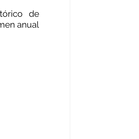
órico de 
men anual 