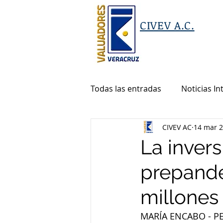
CIVEV A.C.
Todas las entradas
Noticias In
CIVEV AC
14 mar 
La invers
prepande
millones
MARÍA ENCABO - PE