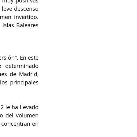
 muy positivas 
 leve descenso 
men invertido. 
Islas Baleares 
sión". En este 
e determinado 
es de Madrid, 
os principales 
 le ha llevado 
o del volumen 
 concentran en 