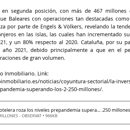
a en segunda posición, con más de 467 millones 
gue Baleares con operaciones tan destacadas como l
iza por parte de Engels & Völkers, revelando la tenden
anjeros en las islas, las cuales han incrementado su
21, y un 80% respecto al 2020. Cataluña, por su par
l año 2021, debido principalmente a que en el pe
eraciones de gran volumen.
 Inmobiliario. Link: 
oinmobiliario.es/noticias/coyuntura-sectorial/la-inver
repandemia-superando-los-2-250-millones/.
hotelera roza los niveles prepandemia superando los 2
.250 millone
MILLONES - OBSERVAT • 966KB