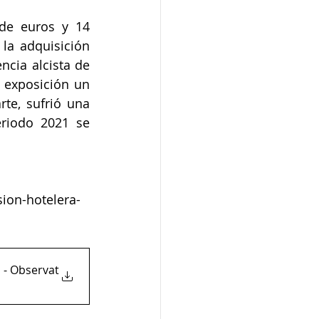
de euros y 14 
a adquisición 
cia alcista de 
 exposición un 
te, sufrió una 
riodo 2021 se 
sion-hotelera-
s - Observat