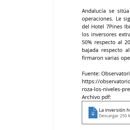
Andalucía se sitú
operaciones. Le si
del Hotel 7Pines Ib
los inversores extr
50% respecto al 20
bajada respecto a
firmaron varias op
Fuente: Observatorio
https://observatori
roza-los-niveles-p
Archivo pdf: 
La inversión 
Descargar 250 